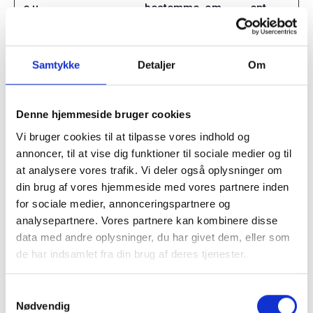
e.u
bestemme, om
ent
brugeren er en
virkelig person
eller en robot.
Samtykke
Detaljer
Om
CookieCo
Cookiebot
Gemmer brugerens
1 år
nsent
cookie-samtykke-
Denne hjemmeside bruger cookies
tilstand for det
Vi bruger cookies til at tilpasse vores indhold og
aktuelle domæne.
annoncer, til at vise dig funktioner til sociale medier og til
rc::a
Google
Benyttes til at
Perman
at analysere vores trafik. Vi deler også oplysninger om
bestemme, om
ent
din brug af vores hjemmeside med vores partnere inden
brugeren er en
for sociale medier, annonceringspartnere og
virkelig person
analysepartnere. Vores partnere kan kombinere disse
eller en software-
data med andre oplysninger, du har givet dem, eller som
robot - Dette
de har indsamlet fra din brug af deres tjenester.
muliggør
skabelsen af valide
Samtykkevalg
rapporter om
Nødvendig