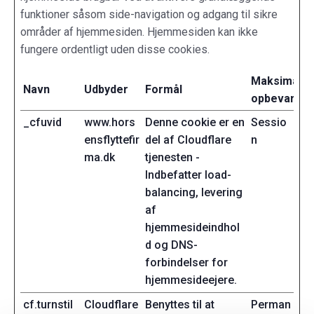
funktioner såsom side-navigation og adgang til sikre
områder af hjemmesiden. Hjemmesiden kan ikke
fungere ordentligt uden disse cookies.
Maksimal
Navn
Udbyder
Formål
opbevarings
_cfuvid
www.hors
Denne cookie er en
Sessio
ensflyttefir
del af Cloudflare
n
ma.dk
tjenesten -
Indbefatter load-
balancing, levering
af
hjemmesideindhol
d og DNS-
forbindelser for
hjemmesideejere.
cf.turnstil
Cloudflare
Benyttes til at
Perman