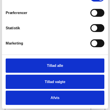
brugen af
hjemmesiden.
Præferencer
rc::c
Google
Benyttes til at
Sessio
bestemme, om
n
Statistik
brugeren er en
virkelig person
eller en robot.
Marketing
Marketing (4)
Marketing cookies bruges til at spore brugere på tværs
Tillad alle
af websites. Hensigten er at vise annoncer, der er
relevante og engagerende for den enkelte bruger, og
Tillad valgte
dermed mere værdifulde for udgivere og tredjeparts-
annoncører.
Afvis
Maksimal
Navn
Udbyder
Formål
opbevarings